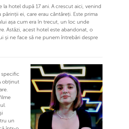
 la hotel după 17 ani. A crescut aici, venind
u părinții ei, care erau cântăreți. Este prima
lui așa cum era în trecut, un loc unde
tre. Astăzi, acest hotel este abandonat, o
ui și ne face să ne punem întrebări despre
 specific
 obținut
are.
filme
ul.
și
tru un
că într-o