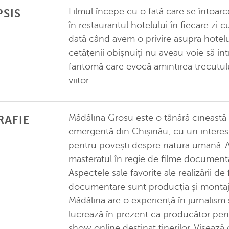
Filmul începe cu o fată care se întoarce
PSIS
în restaurantul hotelului în fiecare zi c
dată când avem o privire asupra hotelu
cetățenii obișnuiți nu aveau voie să in
fantomă care evocă amintirea trecutul
viitor.
Mădălina Grosu este o tânără cineastă
RAFIE
emergentă din Chișinău, cu un interes
pentru povești despre natura umană. A
masteratul în regie de filme document
Aspectele sale favorite ale realizării de 
documentare sunt producția și montaj
Mădălina are o experiență în jurnalism 
lucrează în prezent ca producător pen
show online destinat tinerilor. Visează 