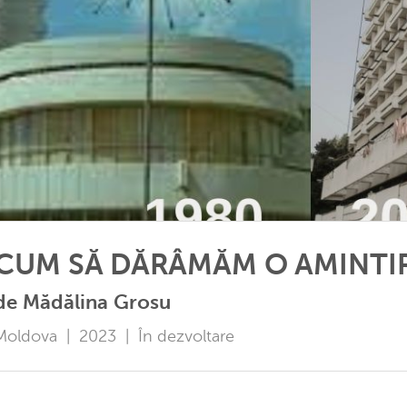
CUM SĂ DĂRÂMĂM O AMINTI
de Mădălina Grosu
Moldova | 2023 | În dezvoltare