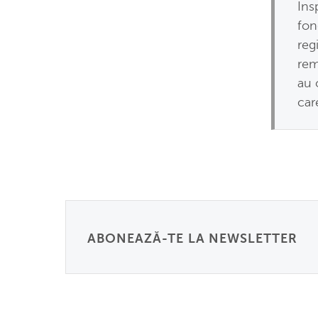
Ins
fon
reg
rem
au 
car
ABONEAZĂ-TE LA NEWSLETTER
Email