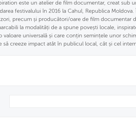
piration este un atelier de film documentar, creat sub u
darea festivalului în 2016 la Cahul, Republica Moldova. În
izori, precum și producători/oare de film documentar d
arcabili la modalități de a spune povești locale, inspirat
o valoare universală și care conțin semințele unor schi
e să creeze impact atât în publicul local, cât și cel inter