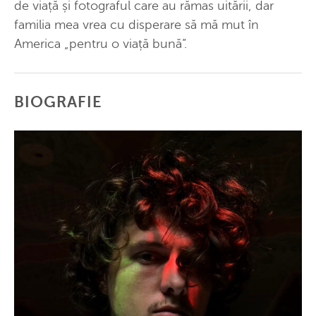
de viață și fotograful care au rămas uitării, dar
familia mea vrea cu disperare să mă mut în
America „pentru o viață bună”.
BIOGRAFIE